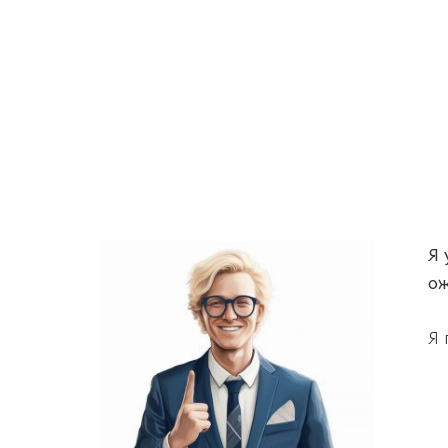
Я 
о
Я 